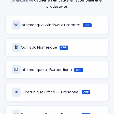
permettent de
gagner en efficacité, en autonomie et en
productivité
.
💻
Informatique Windows et Internet
CPF
🖥️
Outils du Numérique
CPF
⌨️
Informatique et Bureautique
CPF
📊
Bureautique Office — Présentiel
CPF