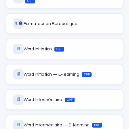
CPF
👨‍🏫
Formateur en Bureautique
📄
Word Initiation
CPF
📄
Word Initiation — E-learning
CPF
📄
Word Intermédiaire
CPF
📄
Word Intermédiaire — E-learning
CPF