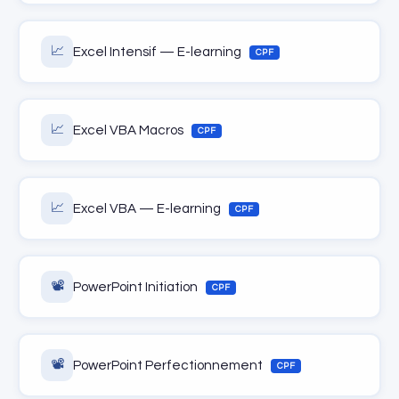
📈
Excel Intensif — E-learning
CPF
📈
Excel VBA Macros
CPF
📈
Excel VBA — E-learning
CPF
📽️
PowerPoint Initiation
CPF
📽️
PowerPoint Perfectionnement
CPF