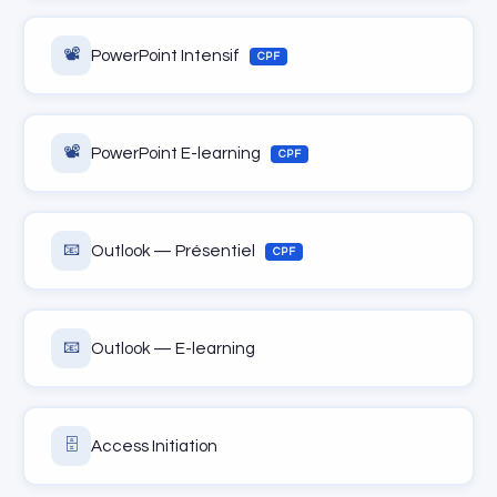
📽️
PowerPoint Intensif
CPF
📽️
PowerPoint E-learning
CPF
📧
Outlook — Présentiel
CPF
📧
Outlook — E-learning
🗄️
Access Initiation